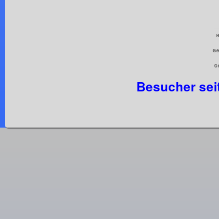
G
G
Besucher sei