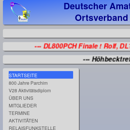
Deutscher Amat
Ortsverband
-
--- DL800PCH Finale ! Rolf, DL1
--- Höhbecktreff
STARTSEITE
800 Jahre Parchim
V28 Aktivitätsdiplom
ÜBER UNS
MITGLIEDER
TERMINE
AKTIVITÄTEN
RELAISFUNKSTELLE